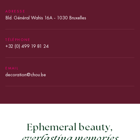
DÉFINIS
PAR
ADRESSE
LE
Bld. Général Wahis 16A - 1030 Bruxelles
RGPD
*
TÉLÉPHONE
+32 (0) 499 19 81 24
EMAIL
decoration@chou.be
Ephemeral beauty,
everlasting memories