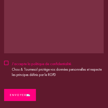
CHOU
J'accepte la
politique de confidentialité
.
&
Chou & Tournesol protège vos données personnelles et respecte
TOURNESOL
les principes définis par le RGPD
PROTÈGE
VOS
DONNÉES
CAPTCHA
PERSONNELLES
ET
ENVOYER
RESPECTE
LES
PRINCIPES