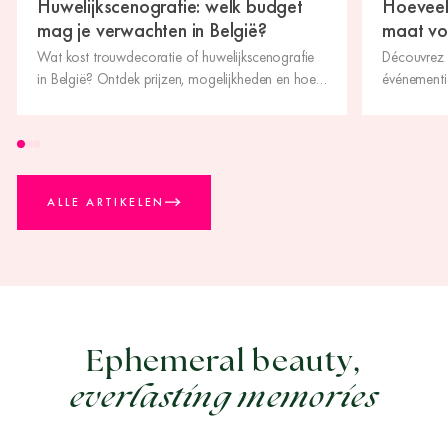
Huwelijkscenografie: welk budget
Hoeveel
mag je verwachten in België?
maat vo
Wat kost trouwdecoratie of huwelijkscenografie
Découvrez 
in België? Ontdek prijzen, mogelijkheden en hoe
événementie
je een unieke, op maat gemaakte trouwervaring
prix, type d
creëert.
devis perso
ALLE ARTIKELEN
Ephemeral beauty,
everlasting memories