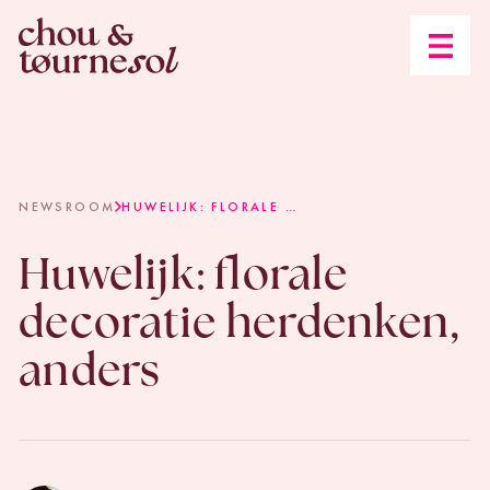
Open n
NEWSROOM
HUWELIJK: FLORALE …
Huwelijk: florale
decoratie herdenken,
anders