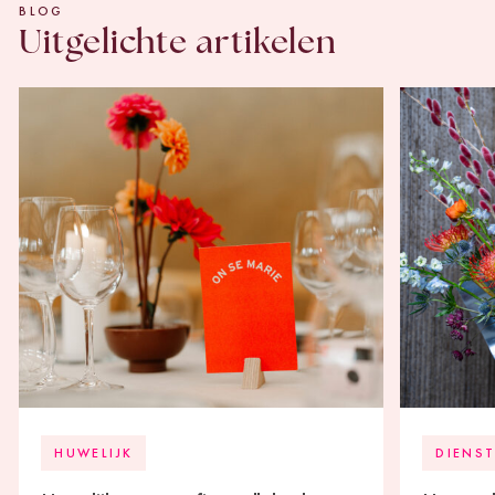
BLOG
Uitgelichte artikelen
HUWELIJK
DIENS